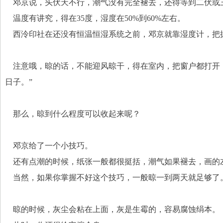
    邓京说，头伏天不行，潮气没有完全褪去，还得等到二伏或
    温度有讲究，得在35度，湿度在50%到60%左右。
    西泠印社在还没有恒温恒湿系统之前，邓京就靠湿度计，
    注意哦，晾的话，不能迎风晾干，得在室内，把窗户都
日子。”
    那么，晾到什么程度可以收起来呢？
    邓京给了一个小技巧。
    还有点潮的时候，纸张一般都很挺括，潮气如果褪去，
    当然，如果你掌握不好这个技巧，一般晾一到两天就足够了
    晾的时候，灰尘会粘在上面，灰是生霉的，容易腐蚀绢本。