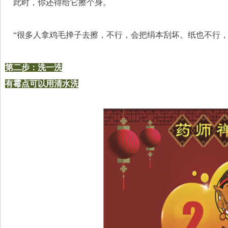
    此时，你还得给它擦个身。
    “很多人拿鸡毛掸子去擦，不行，会把绢本刮坏。纸也不
第二步：洗一洗
有霉点可以用清水洗