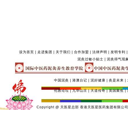
设为首页
|
走进集团
|
关于我们
|
合作加盟
|
法律声明
|
发明专利
泥灸过敏小贴士
|
泥灸得气现
中国泥灸
|
港澳台记
|
泥好健康
|
灸是未来
|
伦敦论坛
|
九华山庄
|
天道传奇
|
英国聚焦
|
Copyright @ 天医星总部
香港天医星医药集团有限公