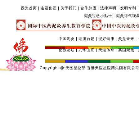
设为首页
|
走进集团
|
关于我们
|
合作加盟
|
法律声明
|
发明专利
泥灸过敏小贴士
|
泥灸得气现
中国泥灸
|
港澳台记
|
泥好健康
|
灸是未来
|
伦敦论坛
|
九华山庄
|
天道传奇
|
英国聚焦
|
Copyright @ 天医星总部
香港天医星医药集团有限公