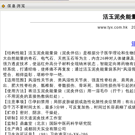
活玉泥灸能
www.tyx.com.hk
20
【结构性能】活玉泥灸能量袋（泥灸伴侣）是根据分子医学理论和生物
大自然能量的奇石、电气石、天然玉石等为主，内含26种对人体健康
强力透皮技术，使远红外高分子材料全现纳米状态，智能定向将药物有
经系统，打通经络，使疼痛不再复发；通过活玉泥灸能量袋
系列“风湿
璧合、相得益彰，堪称中华一绝。
【适用范围】风湿性关节炎、类风湿性关节炎、强直性脊柱炎、肩周炎
出、肥大性脊柱炎、骶椎裂、脊髓损伤、骨坏死、陈旧性损伤等引起的
【使用方法】将活玉泥灸能量袋（泥灸伴侣）用一湿毛巾（拧干）包起
（不用泥灸的直接热敷病灶处）。
【注意事项】①孕妇禁用；局部皮肤破损或急性化脓性炎症禁用；有出
③千万不要时间太长，最多3分钟，可反复加热，时间过长容易糊了或
【贮存】密封、阴凉、干燥处。
【研制】邱天道泥灸技术工作室
【监制】鼎鑫堂（北京）国际中医药科学研究院
【生产商】成都回天实业有限公司
【卫生许可证号】（98）卫妆准字16-XK-286